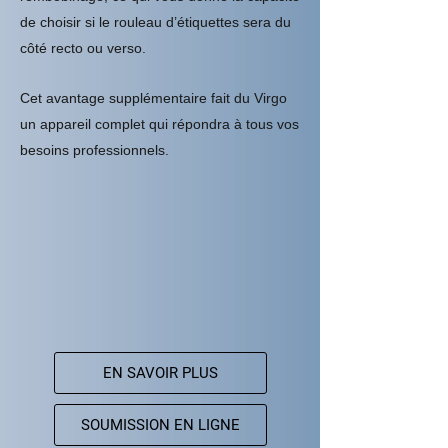
de choisir si le rouleau d’étiquettes sera du
côté recto ou verso.
Cet avantage supplémentaire fait du Virgo
un appareil complet qui répondra à tous vos
besoins professionnels.
EN SAVOIR PLUS
SOUMISSION EN LIGNE