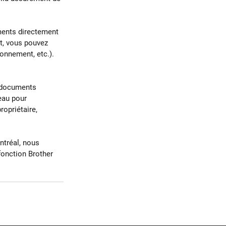
ments directement 
t, vous pouvez 
onnement, etc.). 
s documents 
eau pour 
opriétaire, 
tréal, nous 
fonction Brother 