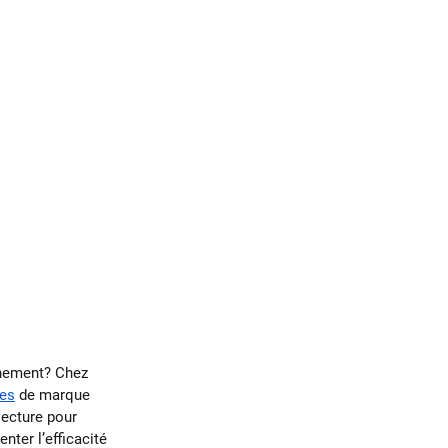
inement? Chez 
tes
 de marque 
lecture pour 
ter l’efficacité 