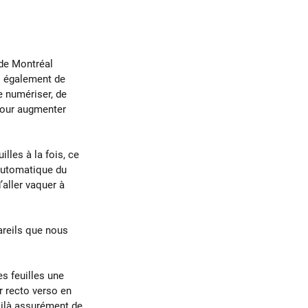
de Montréal 
s également de 
e numériser, de 
pour augmenter 
lles à la fois, ce 
 automatique du 
’aller vaquer à 
areils que nous 
es feuilles une 
 recto verso en 
ilà assurément de 