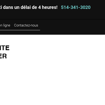
ti dans un délai de 4 heures!
514-341-3020
n ligne
Contactez-nous
NTE
ER