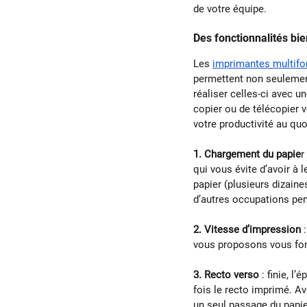
de votre équipe.
Des fonctionnalités bi
Les 
imprimantes multifo
permettent non seulemen
réaliser celles-ci avec u
copier ou de télécopier 
votre productivité au quot
1. Chargement du papie
r
qui vous évite d’avoir à
papier (plusieurs dizaine
d’autres occupations pend
2. Vitesse d’impression
 
vous proposons vous fon
3. Recto verso
 : finie, 
fois le recto imprimé. A
un seul passage du papi