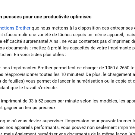
en pensées pour une productivité optimisée
nctions Brother
 que nous mettons à la disposition des entreprises 
t d’accomplir une variété de tâches depuis un même appareil, mai
ne efficacité surprenante! Ainsi, ne vous contentez pas d’imprimer, d
vos documents : mettez à profit les capacités de votre imprimante 
idien. En voici 5 des plus utiles :
 : nos imprimantes Brother permettent de charger de 1050 à 2650 feui
 les réapprovisionner toutes les 10 minutes! De plus, le chargement
s de feuilles) vous permet de lancer la numérisation ou la copie et d
ant que le travail s’exécute.
: imprimant de 33 à 52 pages par minute selon les modèles, les app
t gagner un temps précieux.
l’époque où vous deviez superviser l’impression pour pouvoir tourner l
vec nos appareils performants, vous pouvez non seulement imprimer
er, mais également numériser vos documents de la même façon. Vo