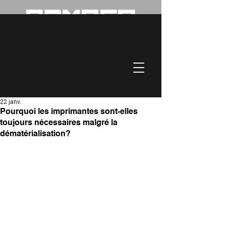
Service garanti dans un délai
de 4 heures!
514-341-3020
22 janv.
Pourquoi les imprimantes sont-elles
toujours nécessaires malgré la
dématérialisation?