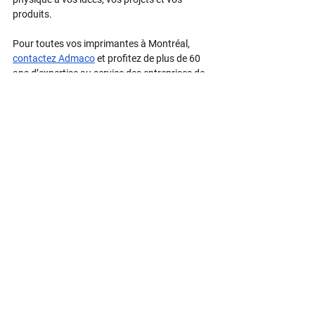
produits.
Pour toutes vos imprimantes à Montréal, 
contactez Admaco
 et profitez de plus de 60 
ans d’expertise au service des entreprises de 
la région.
5525, rue Paré, Montréal, Québec
H4P 1P7
Téléphone
514-341-3020
Télécopieur
514-341-3167