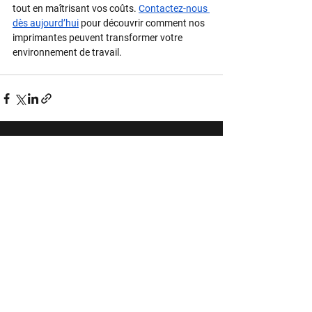
tout en maîtrisant vos coûts. 
Contactez-nous 
dès aujourd’hui
 pour découvrir comment nos 
imprimantes peuvent transformer votre 
environnement de travail.
5525, rue Paré, Montréal, Québec
H4P 1P7
Téléphone
514-341-3020
Télécopieur
514-341-3167
Heures d’ouverture